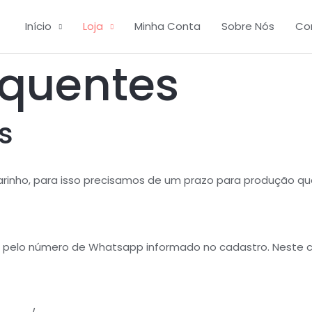
Início
Loja
Minha Conta
Sobre Nós
Co
equentes
s
nho, para isso precisamos de um prazo para produção que é
pelo número de Whatsapp informado no cadastro. Neste co