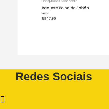
Brinquedos Sensoriais
Raquete Bolha de Sabão
R$
47,90
Avaliação
0
de
5
Redes Sociais