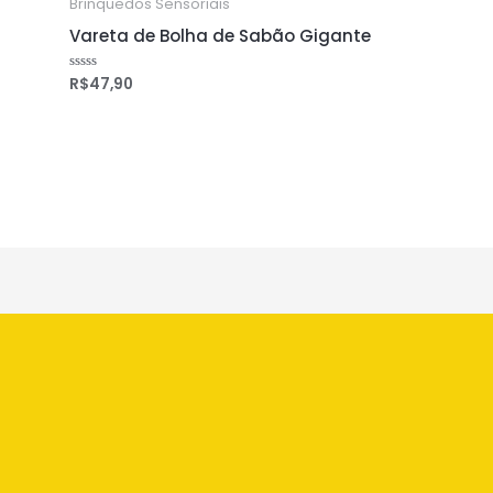
Brinquedos Sensoriais
Vareta de Bolha de Sabão Gigante
R$
47,90
Avaliação
0
de
5