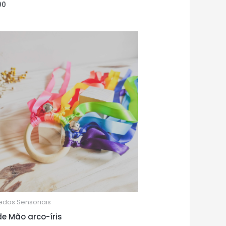
00
ão
edos Sensoriais
de Mão arco-íris