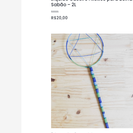
Sabão – 2L
R$
20,00
Avaliação
0
de
5