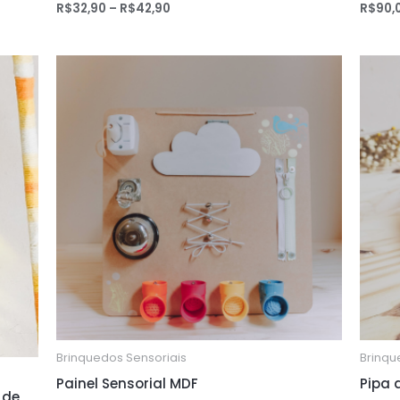
R$
32,90
–
R$
42,90
R$
90,
Avaliação
Avaliaç
0
0
de
de
5
5
Brinquedos Sensoriais
Brinqu
Painel Sensorial MDF
Pipa 
 de