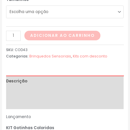
ADICIONAR AO CARRINHO
SKU:
COD43
Categorias:
Brinquedos Sensoriais
,
Kits com desconto
Descrição
Informação adicional
Avaliações (0)
Lançamento
KIT Gotinhas Coloridas