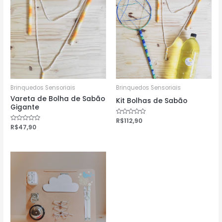
Brinquedos Sensoriais
Brinquedos Sensoriais
Vareta de Bolha de Sabão
Kit Bolhas de Sabão
Gigante
Avaliação
R$
112,90
0
Avaliação
R$
47,90
de
0
5
de
5